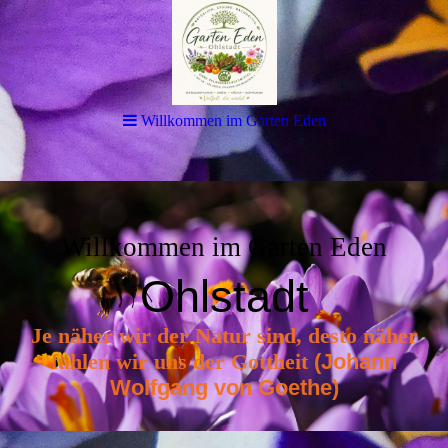
Willkommen im Garten Eden
Willkommen im Garten Eden
Ohlstadt
Je näher wir der Natur sind, desto näher
fühlen wir uns der Gottheit
(
Jo
hann
Wolfgang von Goe
the
)