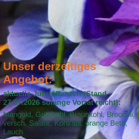
Unser derzeitiges
Angebot:
aktuelle Jungpflanzen (Stand
27.07.2026 solange Vorrat reicht):
Mangold, Grünkohl, Braunkohl, Broccoli,
versch. Salate, Kohlrabi, orange Bete,
Lauch