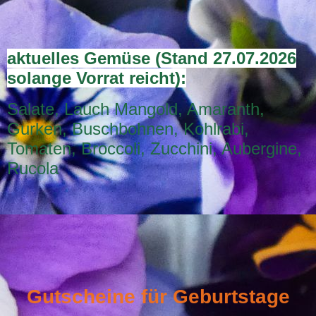
aktuelles Gemüse (Stand 27.07.2026
solange Vorrat reicht):
Salate, Lauch Mangold, Amaranth,
Gurken, Buschbohnen, Kohlrabi,
Tomaten, Broccoli, Zucchini, Aubergine,
Rucola
Gutscheine für Geburtstage