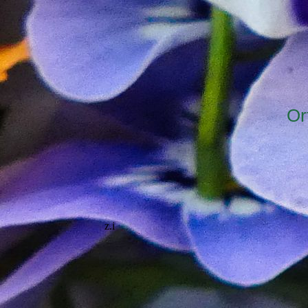
Or
z.i