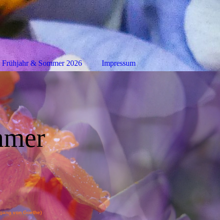
 Frühjahr & Sommer 2026
Impressum
mmer
fgang von Goe
the
)