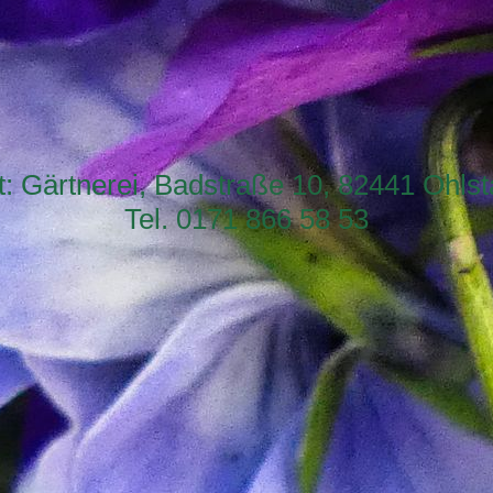
t: Gärtnerei, Badstraße 10, 82441 Ohlst
Tel. 0171 866 58 53