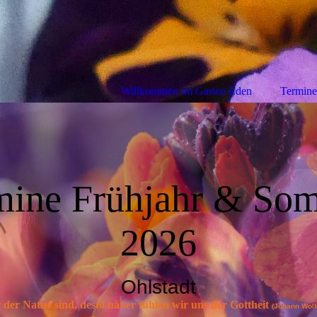
Willkommen im Garten Eden
Termine
mine Frühjahr & So
2026
Ohlstadt
 der Natur sind, desto näher fühlen wir uns der Gottheit
(
Jo
hann Wol